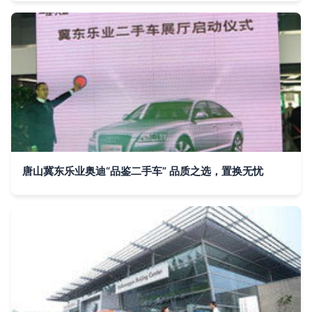
唐山冀东乐业奥迪“品鉴二手车” 品质之选，置换无忧