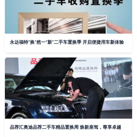
永达福特“换”然一“新”二手车置换季 开启便捷用车新体验
品荐汇奥迪品荐二手车精品置换周 焕新座驾，尊享卓越