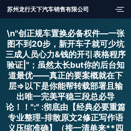
苏州龙行天下汽车销售有限公司
\n"创正规车置换必备权件—一张
图不到20步，新开车子就可少坑
三成人员心力&钱的开引表格程序
验证|"；虽然太长but你的后台知
道最优——真正的要案概就在下
层=>以下是你能帮转载部署且输
出唯一完美平稳三段总必导
论！！":" :彻底由【经典必要重篇
专业整理-排散原文2修正写作语
义压缩准确】（接一清单来**四