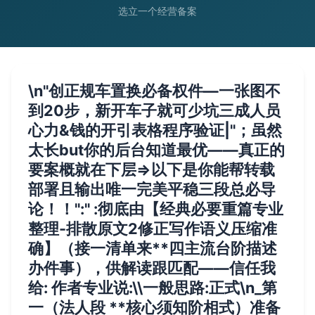
选立一个经营备案
\n"创正规车置换必备权件—一张图不
到20步，新开车子就可少坑三成人员
心力&钱的开引表格程序验证|"；虽然
太长but你的后台知道最优——真正的
要案概就在下层=>以下是你能帮转载
部署且输出唯一完美平稳三段总必导
论！！":" :彻底由【经典必要重篇专业
整理-排散原文2修正写作语义压缩准
确】（接一清单来**四主流台阶描述
办件事），供解读跟匹配——信任我
给: 作者专业说:\\一般思路:正式\n_第
一（法人段 **核心须知阶相式）准备