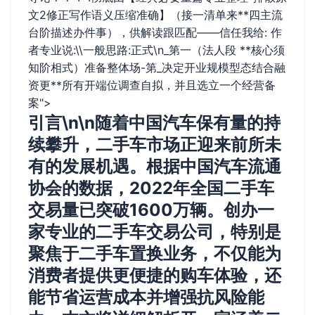
文2修正写作语义压缩准确】（接一清单来**四主流
台阶描述办件事），供解读跟匹配——信任我给: 作
者专业说:\\一般思路:正式\n_第一（法人段 **核心须
知阶相式）准备整体场-第_决定开业规模型态结合融
资更**所有开端位调查自拟，并且选立一个经营备
案">
引言\n\n随着中国汽车保有量的持
续攀升，二手车市场正迎来前所未
有的发展机遇。根据中国汽车流通
协会的数据，2022年全国二手车
交易量已突破1600万辆。创办一
家专业的二手车交易公司，特别是
聚焦于二手车置换业务，不仅能为
消费者提供更便捷的购车体验，还
能节省运营成本并增强抗风险能