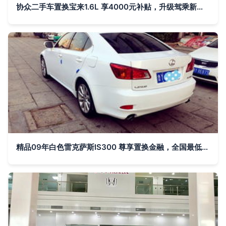
协众二手车置换宝来1.6L 享4000元补贴，升级驾乘新体验
精品09年白色雷克萨斯IS300 尊享置换金融，全国最低价限时入手